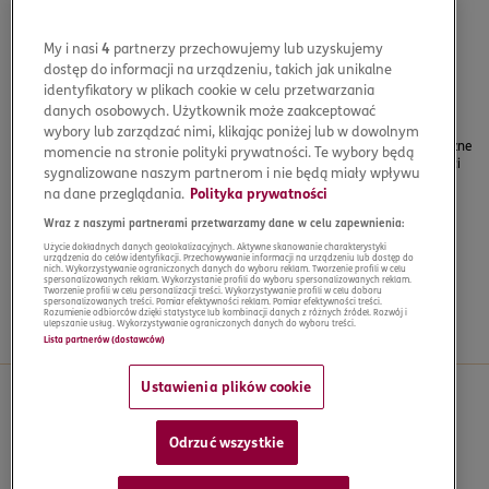
podczas wyjazdu za granicą.
Ubezpieczenie na każdą podróż
My i nasi
4
partnerzy przechowujemy lub uzyskujemy
Ubezpieczymy Cię na każdy rodzaj wyjazdu, niezależnie od tego, czy
dostęp do informacji na urządzeniu, takich jak unikalne
planujesz weekend w SPA, wspinaczkę na Mount Everest czy podróż
identyfikatory w plikach cookie w celu przetwarzania
służbową.
danych osobowych. Użytkownik może zaakceptować
Całodobowe assistance
wybory lub zarządzać nimi, klikając poniżej lub w dowolnym
Opieka nad Tobą to dla nas priorytet. Oferujemy całodobowe, polskojęzyczne
momencie na stronie polityki prywatności. Te wybory będą
Centrum Alarmowe dostępne na wszystkich kontynentach. Nasi specjaliści
sygnalizowane naszym partnerom i nie będą miały wpływu
zorganizują pomoc w każdym miejscu na świecie.
na dane przeglądania.
Polityka prywatności
Proste i szybkie zgłaszanie szkód
Wraz z naszymi partnerami przetwarzamy dane w celu zapewnienia:
Wypełnij formularz online i przyspiesz proces rozpatrywania roszczenia.
Użycie dokładnych danych geolokalizacyjnych. Aktywne skanowanie charakterystyki
urządzenia do celów identyfikacji. Przechowywanie informacji na urządzeniu lub dostęp do
Tysiące zadowolonych klientów
nich. Wykorzystywanie ograniczonych danych do wyboru reklam. Tworzenie profili w celu
spersonalizowanych reklam. Wykorzystanie profili do wyboru spersonalizowanych reklam.
W ERGO Ubezpieczenia Podróży dbamy o bezpieczeństwo podróżnych od
Tworzenie profili w celu personalizacji treści. Wykorzystywanie profili w celu doboru
spersonalizowanych treści. Pomiar efektywności reklam. Pomiar efektywności treści.
ponad 110 lat. Co roku ubezpieczamy 2 miliony Polaków.
Rozumienie odbiorców dzięki statystyce lub kombinacji danych z różnych źródeł. Rozwój i
ulepszanie usług. Wykorzystywanie ograniczonych danych do wyboru treści.
Lista partnerów (dostawców)
Ustawienia plików cookie
Rodzaje ubezpieczeń
Odrzuć wszystkie
Krótkoterminowe
Rodzinne
Multitrip
Rezygnacja z podróży
Pakiet AUTO
Pakiet SPORT