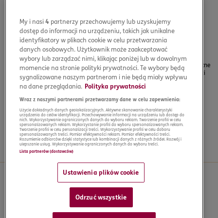
podczas wyjazdu za granicą.
Ubezpieczenie na każdą podróż
My i nasi
4
partnerzy przechowujemy lub uzyskujemy
Ubezpieczymy Cię na każdy rodzaj wyjazdu, niezależnie od tego, czy
dostęp do informacji na urządzeniu, takich jak unikalne
planujesz weekend w SPA, wspinaczkę na Mount Everest czy podróż
identyfikatory w plikach cookie w celu przetwarzania
służbową.
danych osobowych. Użytkownik może zaakceptować
Całodobowe assistance
wybory lub zarządzać nimi, klikając poniżej lub w dowolnym
Opieka nad Tobą to dla nas priorytet. Oferujemy całodobowe, polskojęzyczne
momencie na stronie polityki prywatności. Te wybory będą
Centrum Alarmowe dostępne na wszystkich kontynentach. Nasi specjaliści
sygnalizowane naszym partnerom i nie będą miały wpływu
zorganizują pomoc w każdym miejscu na świecie.
na dane przeglądania.
Polityka prywatności
Proste i szybkie zgłaszanie szkód
Wraz z naszymi partnerami przetwarzamy dane w celu zapewnienia:
Wypełnij formularz online i przyspiesz proces rozpatrywania roszczenia.
Użycie dokładnych danych geolokalizacyjnych. Aktywne skanowanie charakterystyki
urządzenia do celów identyfikacji. Przechowywanie informacji na urządzeniu lub dostęp do
Tysiące zadowolonych klientów
nich. Wykorzystywanie ograniczonych danych do wyboru reklam. Tworzenie profili w celu
spersonalizowanych reklam. Wykorzystanie profili do wyboru spersonalizowanych reklam.
W ERGO Ubezpieczenia Podróży dbamy o bezpieczeństwo podróżnych od
Tworzenie profili w celu personalizacji treści. Wykorzystywanie profili w celu doboru
spersonalizowanych treści. Pomiar efektywności reklam. Pomiar efektywności treści.
ponad 110 lat. Co roku ubezpieczamy 2 miliony Polaków.
Rozumienie odbiorców dzięki statystyce lub kombinacji danych z różnych źródeł. Rozwój i
ulepszanie usług. Wykorzystywanie ograniczonych danych do wyboru treści.
Lista partnerów (dostawców)
Ustawienia plików cookie
Rodzaje ubezpieczeń
Odrzuć wszystkie
Krótkoterminowe
Rodzinne
Multitrip
Rezygnacja z podróży
Pakiet AUTO
Pakiet SPORT